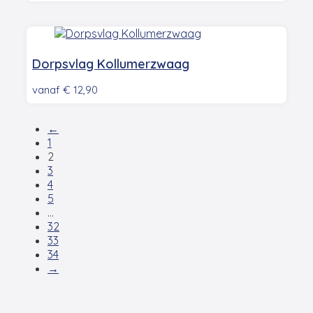
Dorpsvlag Kollumerzwaag
vanaf
€
12,90
←
1
2
3
4
5
…
32
33
34
→