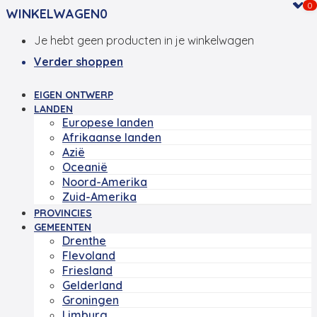
0
WINKELWAGEN
0
Je hebt geen producten in je winkelwagen
Verder shoppen
EIGEN ONTWERP
LANDEN
Europese landen
Afrikaanse landen
Azië
Oceanië
Noord-Amerika
Zuid-Amerika
PROVINCIES
GEMEENTEN
Drenthe
Flevoland
Friesland
Gelderland
Groningen
Limburg