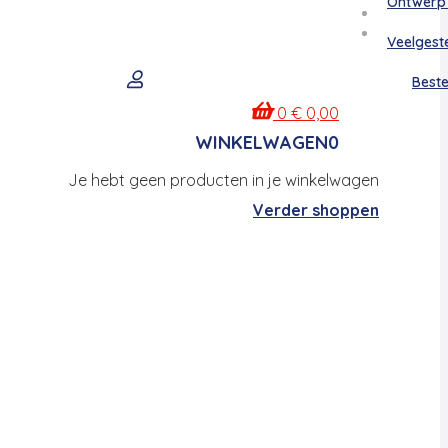
Ontwerp
Veelgest
Beste
0
€
0,00
WINKELWAGEN
0
Je hebt geen producten in je winkelwagen
Verder shoppen