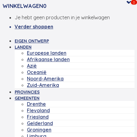
0
WINKELWAGEN
0
Je hebt geen producten in je winkelwagen
Verder shoppen
EIGEN ONTWERP
LANDEN
Europese landen
Afrikaanse landen
Azië
Oceanië
Noord-Amerika
Zuid-Amerika
PROVINCIES
GEMEENTEN
Drenthe
Flevoland
Friesland
Gelderland
Groningen
Limburg